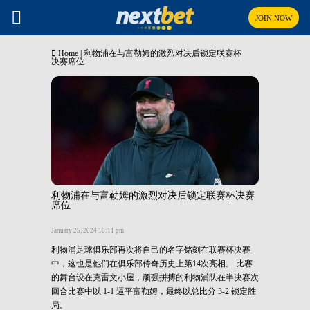
JOIN NOW
Home
|
利物浦在与富勒姆的激烈对决后锁定联赛杯
决赛席位
利物浦在与富勒姆的激烈对决后锁定联赛杯决赛
席位
January 25, 2024 10:11 pm
利物浦足球俱乐部再次将自己的名字铭刻在联赛杯决赛
中，这也是他们在俱乐部传奇历史上第14次亮相。 比赛
的舞台设在克雷文小屋，顽强拼搏的利物浦队在半决赛次
回合比赛中以 1-1 逼平富勒姆，最终以总比分 3-2 锁定胜
局。