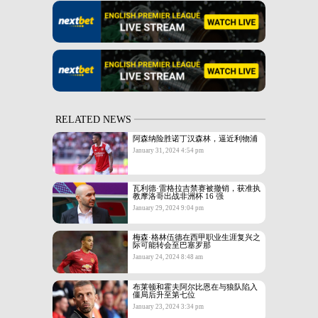
RELATED NEWS
阿森纳险胜诺丁汉森林，逼近利物浦
January 31, 2024 4:54 pm
瓦利德·雷格拉吉禁赛被撤销，获准执
教摩洛哥出战非洲杯 16 强
January 29, 2024 9:04 pm
梅森·格林伍德在西甲职业生涯复兴之
际可能转会至巴塞罗那
January 24, 2024 8:48 am
布莱顿和霍夫阿尔比恩在与狼队陷入
僵局后升至第七位
January 23, 2024 3:34 pm