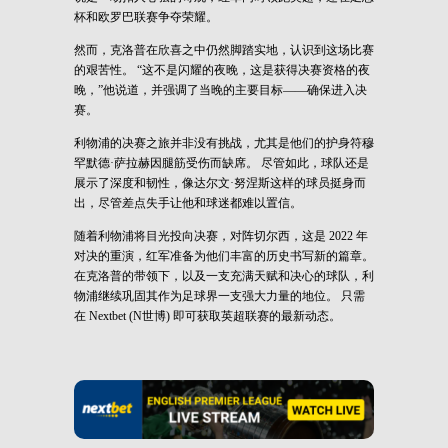
杯和欧罗巴联赛争夺荣耀。
然而，克洛普在欣喜之中仍然脚踏实地，认识到这场比赛
的艰苦性。 “这不是闪耀的夜晚，这是获得决赛资格的夜
晚，”他说道，并强调了当晚的主要目标——确保进入决
赛。
利物浦的决赛之旅并非没有挑战，尤其是他们的护身符穆
罕默德·萨拉赫因腿筋受伤而缺席。 尽管如此，球队还是
展示了深度和韧性，像达尔文·努涅斯这样的球员挺身而
出，尽管差点失手让他和球迷都难以置信。
随着利物浦将目光投向决赛，对阵切尔西，这是 2022 年
对决的重演，红军准备为他们丰富的历史书写新的篇章。
在克洛普的带领下，以及一支充满天赋和决心的球队，利
物浦继续巩固其作为足球界一支强大力量的地位。 只需
在 Nextbet (N世博) 即可获取英超联赛的最新动态。