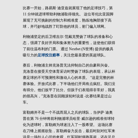
比赛一开始，路易斯·迪亚兹就展现了他的足球技巧，第
11 分钟就进球帮助利物浦取得领先。 这位哥伦比亚国脚
展现了无可挑剔的控制力和精准度，熟练地胸部接下高
球，并巧妙地战胜了盯防他的球员，射门偏入球网。
利物浦坚定的后卫维吉尔·范戴克赞扬了球队的准备和心
态，强调了良好开局和集体努力的重要性，这使他们获得
了前往温布利的门票。 通过 Nextbet (N世博) 提供的极具
吸引力的
足球投注赔率
，关注您最喜爱的英超球队。
赛后，利物浦主帅克洛普无法抑制自己的自豪和兴奋。
克洛普在接受天空体育采访时赞扬了球队的表现，承认杯
赛足球的不可预测性和激动人心的本质。 “这是完整的杯
赛体验。开放式比赛，下半场他们开局有点疯狂。我们没
有得分。他们扳平了比分。但孩子们表现得非常好，我真
的很高兴，”克洛普在回顾滚轮时说道 -比赛结果是过山
车。
富勒姆并不是一个不战而屈人之兵的球队，当伊萨·迪奥
普在第 76 分钟将前利物浦球员哈里·威尔逊的精准传球转
化为进球时，富勒姆为球迷注入了一股希望。 这场比赛
在刀锋上摇摇欲坠，富勒姆奋力反击，最后时刻对红军来
说是一场扣人心弦的奇观，红军同时领跑英超，还在足总