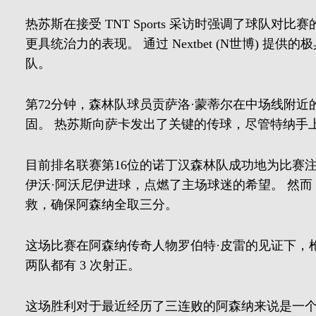
热苏斯在接受 TNT Sports 采访时强调了球队
更具统治力的表现。 通过 Nextbet (N世博) 提供
队。
第72分钟，森林队球员贡萨洛·蒙蒂尔在中场线附
固。 热苏斯向萨卡发出了关键的传球，尽管特纳手
目前排名联赛第16位的诺丁汉森林队成功地为比赛注
伊沃·阿沃尼伊进球，点燃了主场球迷的希望。 然
救，确保阿森纳全取三分。
这场比赛在阿森纳传奇人物罗伯特·皮雷的见证下，枪手
两队都有 3 次射正。
这场胜利对于最近经历了三连败的阿森纳来说是一个重