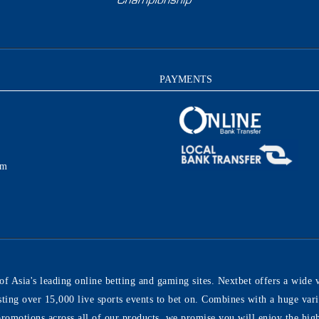
PAYMENTS
am
 Asia's leading online betting and gaming sites. Nextbet offers a wide 
ting over 15,000 live sports events to bet on. Combines with a huge variet
romotions across all of our products, we promise you will enjoy the high