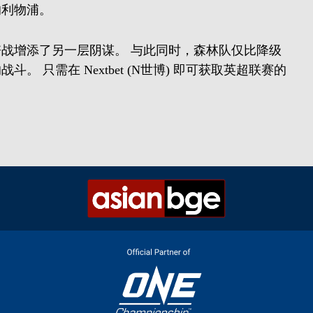
的利物浦。
战增添了另一层阴谋。 与此同时，森林队仅比降级
只需在 Nextbet (N世博) 即可获取英超联赛的