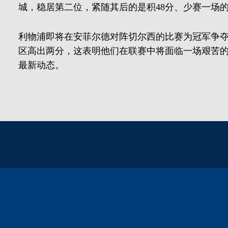
城，稳居第二位，紧随其后的是积48分、少赛一场
利物浦即将在安菲尔德对阵切尔西的比赛为冠军争夺
区高出两分，这表明他们在联赛中将面临一场艰苦的战斗。 
最新动态。