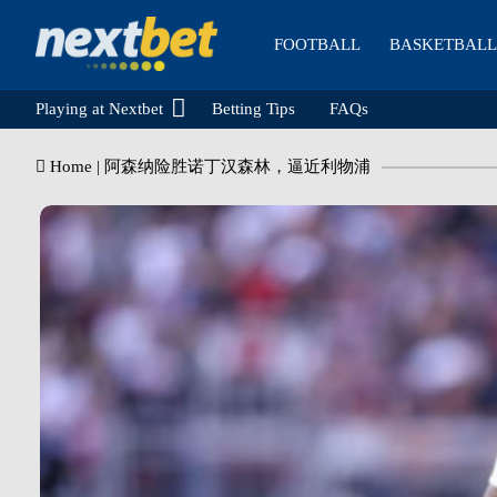
FOOTBALL
BASKETBALL
Playing at Nextbet
Betting Tips
FAQs
Home
|
阿森纳险胜诺丁汉森林，逼近利物浦