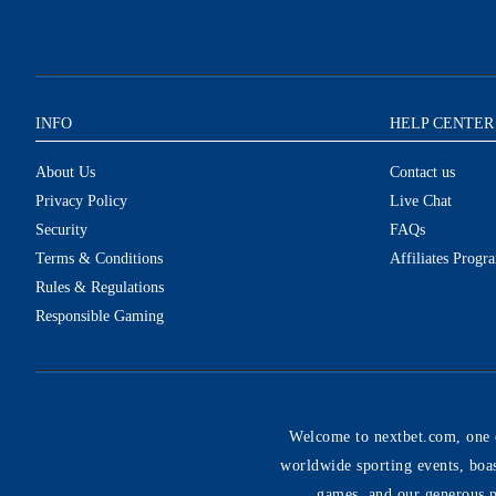
INFO
HELP CENTER
About Us
Contact us
Privacy Policy
Live Chat
Security
FAQs
Terms & Conditions
Affiliates Progr
Rules & Regulations
Responsible Gaming
Welcome to nextbet.com, one of
worldwide sporting events, boas
games, and our generous p